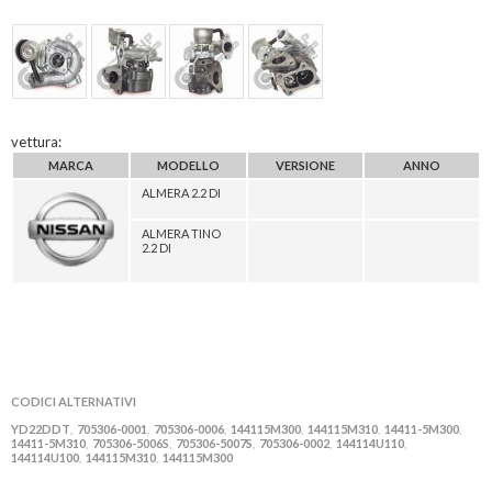
vettura:
MARCA
MODELLO
VERSIONE
ANNO
ALMERA 2.2 DI
ALMERA TINO
2.2 DI
CODICI ALTERNATIVI
YD22DDT
705306-0001
705306-0006
144115M300
144115M310
14411-5M300
,
,
,
,
,
,
14411-5M310
705306-5006S
705306-5007S
705306-0002
144114U110
,
,
,
,
,
144114U100
144115M310
144115M300
,
,