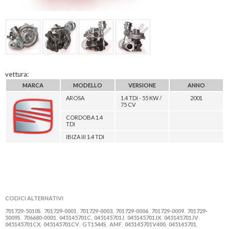
vettura:
MARCA
MODELLO
VERSIONE
ANNO
AROSA
1.4 TDI - 55 KW /
2001
75 CV
CORDOBA 1.4
TDI
IBIZA III 1.4 TDI
CODICI ALTERNATIVI
701729-5010S
701729-0001
701729-0003
701729-0006
701729-0009
701729-
,
,
,
,
,
5009S
706680-0001
045145701C
045145701J
045145701JX
045145701JV
,
,
,
,
,
,
045145701CX
045145701CV
GT1544S
AMF
045145701V400
045145701
,
,
,
,
,
,