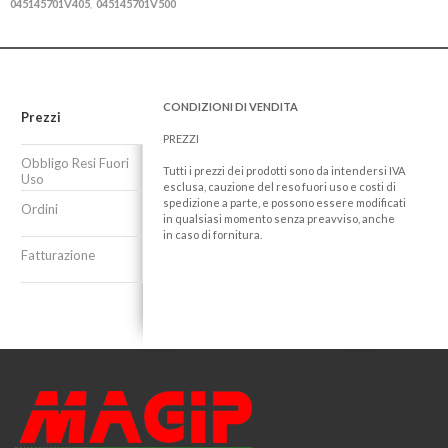
045145701V405
045145701V500
,
CONDIZIONI DI VENDITA
Prezzi
PREZZI
Obbligo Resi Fuori
Tutti i prezzi dei prodotti sono da intendersi IVA
Uso
esclusa, cauzione del reso fuori uso e costi di
spedizione a parte, e possono essere modificati
Ordini
in qualsiasi momento senza preavviso, anche
in caso di fornitura.
Fatturazione