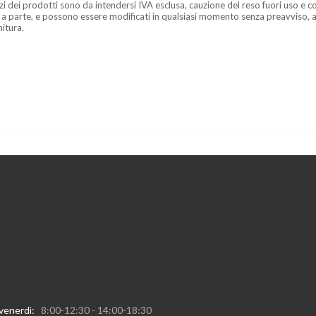
zzi dei prodotti sono da intendersi IVA esclusa, cauzione del reso fuori uso e co
 a parte, e possono essere modificati in qualsiasi momento senza preavviso, a
nitura.
 venerdì:
8:00-12:30 - 14:00-18:30