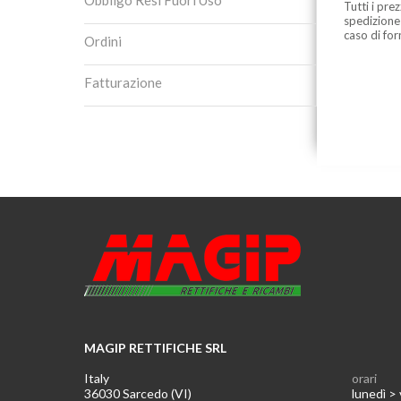
Obbligo Resi Fuori Uso
Tutti i pre
spedizione
caso di for
Ordini
Fatturazione
MAGIP RETTIFICHE SRL
Italy
orari
36030 Sarcedo (VI)
lunedì >