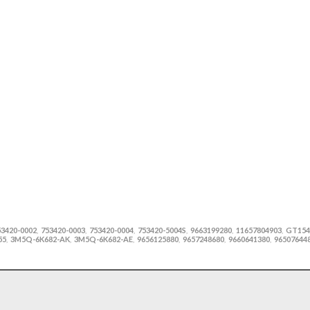
53420-0002
753420-0003
753420-0004
753420-5004S
9663199280
11657804903
GT154
,
,
,
,
,
,
55
3M5Q-6K682-AK
3M5Q-6K682-AE
9656125880
9657248680
9660641380
96507644
,
,
,
,
,
,