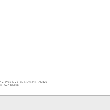
4V
W16
DV6TED4
D4164T
753420-
,
,
,
,
80
Y60113700G
,