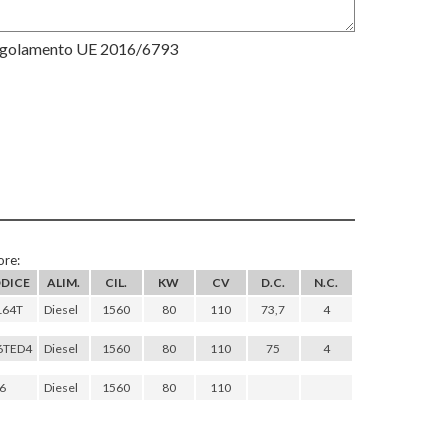
Regolamento UE 2016/6793
re:
DICE
ALIM.
CIL.
KW
CV
D.C.
N.C.
164T
Diesel
1560
80
110
73,7
4
6TED4
Diesel
1560
80
110
75
4
6
Diesel
1560
80
110