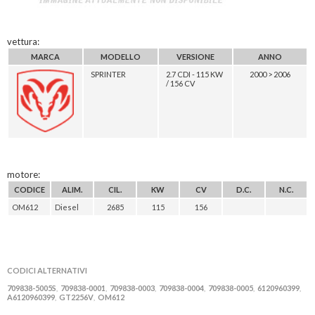
vettura:
MARCA
MODELLO
VERSIONE
ANNO
SPRINTER
2.7 CDI - 115 KW
2000 > 2006
/ 156 CV
motore:
CODICE
ALIM.
CIL.
KW
CV
D.C.
N.C.
OM612
Diesel
2685
115
156
CODICI ALTERNATIVI
709838-5005S
709838-0001
709838-0003
709838-0004
709838-0005
6120960399
,
,
,
,
,
,
A6120960399
GT2256V
OM612
,
,