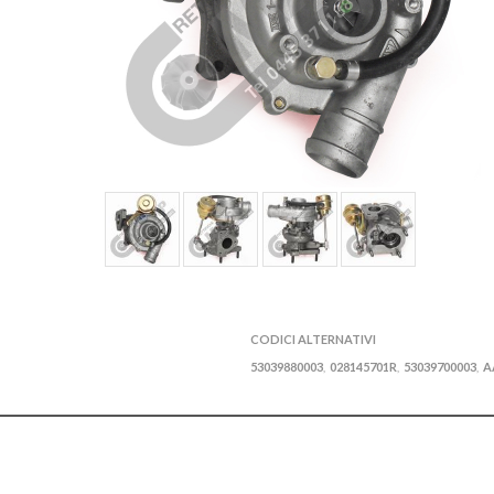
CODICI ALTERNATIVI
53039880003
028145701R
53039700003
A
,
,
,