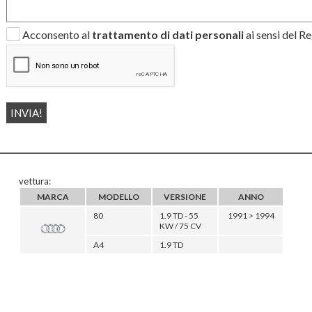
Acconsento al
trattamento di dati personali
ai sensi del 
vettura:
MARCA
MODELLO
VERSIONE
ANNO
80
1.9 TD - 55
1991 > 1994
KW / 75 CV
A4
1.9 TD