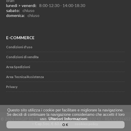
orari
lunedì > venerdì:
8:00-12:30 - 14:00-18:30
sabato:
chiuso
domenica:
chiuso
E-COMMERCE
Condizioni d'uso
Condizioni di vendita
Area Spedizioni
Area Tecnica/Assistenza
Privacy
Questo sito utilizza i cookie per facilitare e migliorare la navigazione.
Se decidi di continuare la navigazione consideriamo che accetti il loro
© 2026 MAGIP RETTIFICHE SRL - P.IVA IT02501230243 – REA VI235652
uso.
Ulteriori Informazioni
.
– Cap.Soc. € 63.000
cookies policy