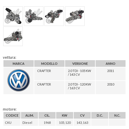
vettura:
MARCA
MODELLO
VERSIONE
ANNO
CRAFTER
2.0 TDI - 105 KW
2011
/ 143 CV
CRAFTER
2.0 TDI - 120 KW
2010
/ 163 CV
motore:
CODICE
ALIM.
CIL.
KW
CV
D.C.
N.C.
CKU
Diesel
1968
105, 120
143, 163