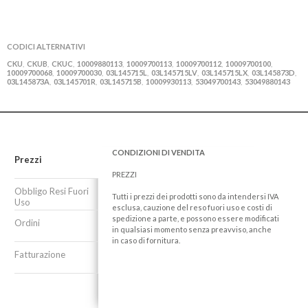
CODICI ALTERNATIVI
CKU
CKUB
CKUC
10009880113
10009700113
10009700112
10009700100
,
,
,
,
,
,
,
10009700068
10009700030
03L145715L
03L145715LV
03L145715LX
03L145873D
,
,
,
,
,
,
03L145873A
03L145701R
03L145715B
10009930113
53049700143
53049880143
,
,
,
,
,
CONDIZIONI DI VENDITA
Prezzi
PREZZI
Obbligo Resi Fuori
Tutti i prezzi dei prodotti sono da intendersi IVA
Uso
esclusa, cauzione del reso fuori uso e costi di
spedizione a parte, e possono essere modificati
Ordini
in qualsiasi momento senza preavviso, anche
in caso di fornitura.
Fatturazione