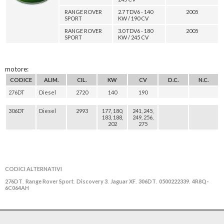
RANGE ROVER
2.7 TDV6 - 140
2005
SPORT
KW / 190 CV
RANGE ROVER
3.0 TDV6 - 180
2005
SPORT
KW / 245 CV
motore:
CODICE
ALIM.
CIL.
KW
CV
D.C.
N.C.
276DT
Diesel
2720
140
190
306DT
Diesel
2993
177, 180,
241, 245,
183, 188,
249, 256,
202
275
CODICI ALTERNATIVI
276DT
Range Rover Sport
Discovery 3
Jaguar XF
306DT
0500222339
4R8Q-
,
,
,
,
,
,
6C064AH