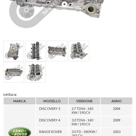
vettura:
MARCA
MODELLO
VERSIONE
ANNO
DISCOVERY 3
2.7 TDV6 - 140
2004
KW / 190 CV
DISCOVERY 4
3.0 TDV6 - 140
2009
KW / 190 CV
RANGE ROVER
3.0 TD - 180 KW /
2010
245 CV