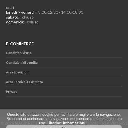
orari
lunedì > venerdì:
8:00-12:30 - 14:00-18:30
sabato:
chiuso
domenica:
chiuso
E-COMMERCE
Condizioni d'uso
Condizioni di vendita
Area Spedizioni
Area Tecnica/Assistenza
Privacy
Questo sito utilizza i cookie per facilitare e migliorare la navigazione.
Se decidi di continuare la navigazione consideriamo che accetti il loro
© 2026 MAGIP RETTIFICHE SRL - P.IVA IT02501230243 – REA VI235652
uso.
Ulteriori Informazioni
.
– Cap.Soc. € 63.000
cookies policy