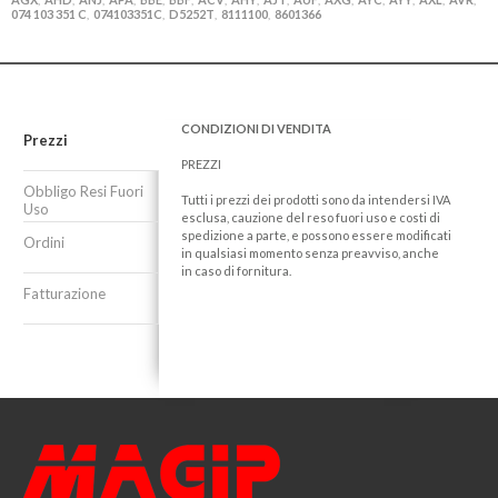
074 103 351 C
074103351C
D5252T
8111100
8601366
,
,
,
,
CONDIZIONI DI VENDITA
Prezzi
PREZZI
Obbligo Resi Fuori
Tutti i prezzi dei prodotti sono da intendersi IVA
Uso
esclusa, cauzione del reso fuori uso e costi di
spedizione a parte, e possono essere modificati
Ordini
in qualsiasi momento senza preavviso, anche
in caso di fornitura.
Fatturazione