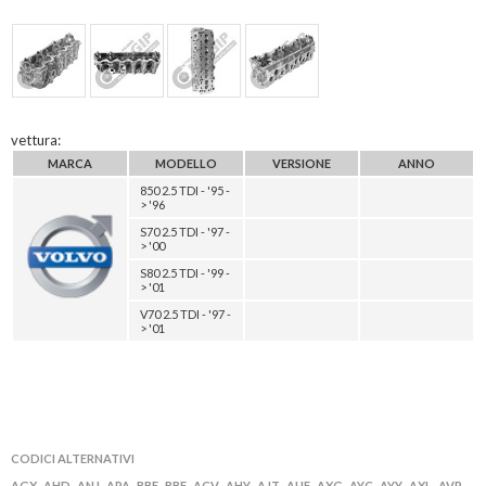
vettura:
MARCA
MODELLO
VERSIONE
ANNO
850 2.5 TDI - '95 -
> '96
S70 2.5 TDI - '97 -
> '00
S80 2.5 TDI - '99 -
> '01
V70 2.5 TDI - '97 -
> '01
CODICI ALTERNATIVI
AGX
AHD
ANJ
APA
BBE
BBF
ACV
AHY
AJT
AUF
AXG
AYC
AYY
AXL
AVR
,
,
,
,
,
,
,
,
,
,
,
,
,
,
,