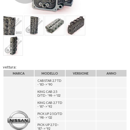
vettura:
MARCA
MODELLO
VERSIONE
ANNO
CABSTAR 2.7 TD
- '83 -> '90
KING CAB 2.5
D/TD - '98 -> '02
KING CAB 2.7 TD
- '87 -> '92
PICK UP 2.5 D/TD
- '98 -> '02
PICK-UP 2.7 D -
'87 -> '92