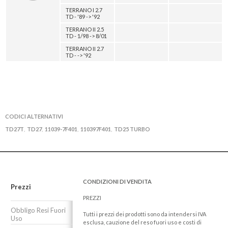
TERRANO I 2.7
TD - '89 -> '92
TERRANO II 2.5
TD - 1/98 -> 8/01
TERRANO II 2.7
TD - -> '92
CODICI ALTERNATIVI
TD27T
TD27
11039-7F401
110397F401
TD25 TURBO
,
,
,
,
CONDIZIONI DI VENDITA
Prezzi
PREZZI
Obbligo Resi Fuori
Tutti i prezzi dei prodotti sono da intendersi IVA
Uso
esclusa, cauzione del reso fuori uso e costi di