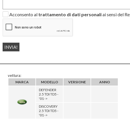
Acconsento al
trattamento di dati personali
ai sensi del 
vettura:
MARCA
MODELLO
VERSIONE
ANNO
DEFENDER
2.5 TDI TD5 -
'01 ->
DISCOVERY
2.5 TDI TD5 -
'01 ->