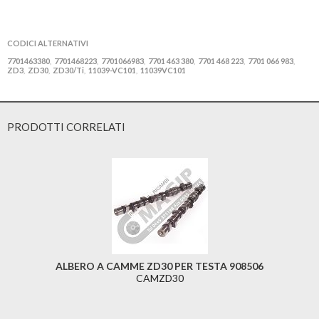
CODICI ALTERNATIVI
7701463380
7701468223
7701066983
7701 463 380
7701 468 223
7701 066 983
,
,
,
,
,
,
ZD3
ZD30
ZD30/Ti
11039-VC101
11039VC101
,
,
,
,
PRODOTTI CORRELATI
ALBERO A CAMME ZD30 PER TESTA 908506
CAMZD30