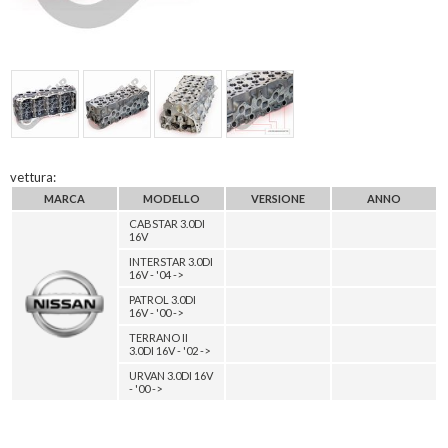
vettura:
MARCA
MODELLO
VERSIONE
ANNO
CABSTAR 3.0DI
16V
INTERSTAR 3.0DI
16V - '04 ->
PATROL 3.0DI
16V - '00 ->
TERRANO II
3.0DI 16V - '02 ->
URVAN 3.0DI 16V
- '00 ->