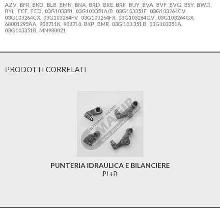
AZV
BFR
BKD
BLB
BMN
BNA
BRD
BRE
BRF
BUY
BVA
BVF
BVG
BSY
BWD
,
,
,
,
,
,
,
,
,
,
,
,
,
,
,
BYL
ECE
ECD
03G103351
03G103351A/B
03G103351E
03G103264CV
,
,
,
,
,
,
,
03G103264CX
03G103264FV
03G103264FX
03G103264GV
03G103264GX
,
,
,
,
,
68001295AA
908711K
908718
BKP
BMR
03G 103 351 B
03G103351A
,
,
,
,
,
,
,
03G103351B
MN980021
,
PRODOTTI CORRELATI
PUNTERIA IDRAULICA E BILANCIERE
PI+B