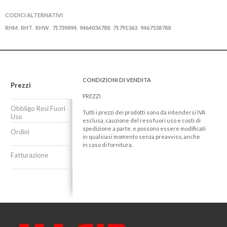
CODICI ALTERNATIVI
RHM
RHT
RHW
71739894
9464036788
71791363
9467538788
,
,
,
,
,
,
CONDIZIONI DI VENDITA
Prezzi
PREZZI
Obbligo Resi Fuori
Tutti i prezzi dei prodotti sono da intendersi IVA
Uso
esclusa, cauzione del reso fuori uso e costi di
spedizione a parte, e possono essere modificati
Ordini
in qualsiasi momento senza preavviso, anche
in caso di fornitura.
Fatturazione