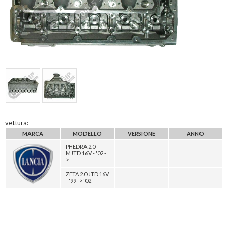
vettura:
MARCA
MODELLO
VERSIONE
ANNO
PHEDRA 2.0
MJTD 16V - '02 -
>
ZETA 2.0 JTD 16V
- '99 -> '02