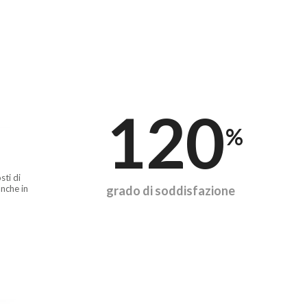
120
%
sti di
nche in
grado di soddisfazione