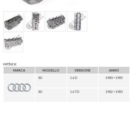
vettura:
MARCA
MODELLO
VERSIONE
ANNO
80
1.6 D
1980 > 1985
80
1.6 TD
1982 > 1985