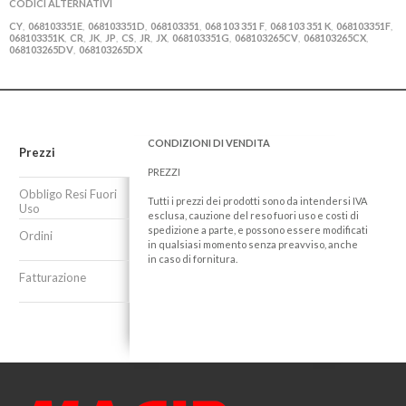
CODICI ALTERNATIVI
CY
068103351E
068103351D
068103351
068 103 351 F
068 103 351 K
068103351F
,
,
,
,
,
,
,
068103351K
CR
JK
JP
CS
JR
JX
068103351G
068103265CV
068103265CX
,
,
,
,
,
,
,
,
,
,
068103265DV
068103265DX
,
CONDIZIONI DI VENDITA
Prezzi
PREZZI
Obbligo Resi Fuori
Tutti i prezzi dei prodotti sono da intendersi IVA
Uso
esclusa, cauzione del reso fuori uso e costi di
spedizione a parte, e possono essere modificati
Ordini
in qualsiasi momento senza preavviso, anche
in caso di fornitura.
Fatturazione