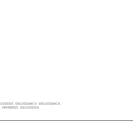
G103351E
03G103264CV
03G103264CX
,
,
,
B
MN980021
03G103351A
,
,