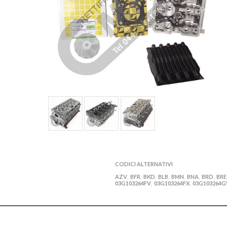
CODICI ALTERNATIVI
AZV
BFR
BKD
BLB
BMN
BNA
BRD
BRE
,
,
,
,
,
,
,
03G103264FV
03G103264FX
03G103264G
,
,