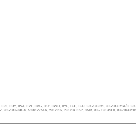
BRF
BUY
BVA
BVF
BVG
BSY
BWD
BYL
ECE
ECD
03G103351
03G103351A/B
03
,
,
,
,
,
,
,
,
,
,
,
,
,
V
03G103264GX
68001295AA
908711K
908718
BKP
BMR
03G 103 351 B
03G103351
,
,
,
,
,
,
,
,