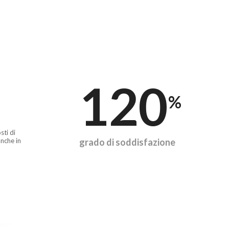
120
%
sti di
nche in
grado di soddisfazione