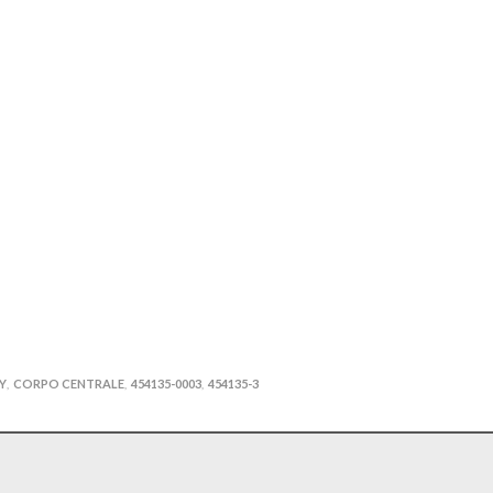
Y
CORPO CENTRALE
454135-0003
454135-3
,
,
,