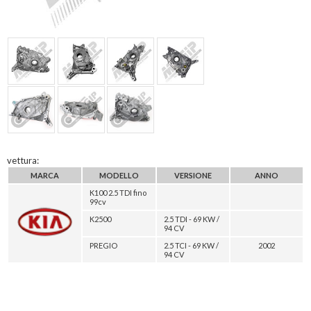
vettura:
MARCA
MODELLO
VERSIONE
ANNO
K100 2.5 TDI fino
99cv
K2500
2.5 TDI - 69 KW /
94 CV
PREGIO
2.5 TCI - 69 KW /
2002
94 CV