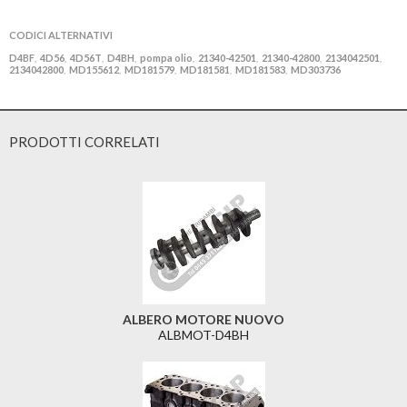
CODICI ALTERNATIVI
D4BF
4D56
4D56T
D4BH
pompa olio
21340-42501
21340-42800
2134042501
,
,
,
,
,
,
,
,
2134042800
MD155612
MD181579
MD181581
MD181583
MD303736
,
,
,
,
,
PRODOTTI CORRELATI
ALBERO MOTORE NUOVO
ALBMOT-D4BH