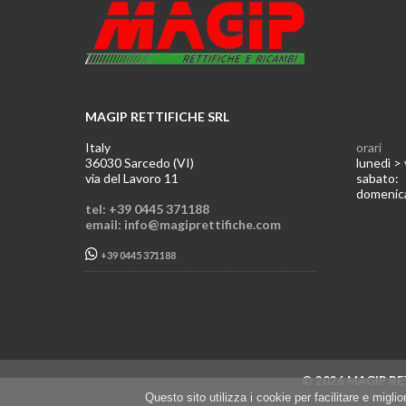
MAGIP RETTIFICHE SRL
Italy
orari
36030 Sarcedo (VI)
lunedì >
via del Lavoro 11
sabato
domeni
tel: +39 0445 371188
email: info@magiprettifiche.com
+39 0445 371188
© 2026 MAGIP RET
Questo sito utilizza i cookie per facilitare e migl