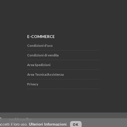
E-COMMERCE
Condizioni d'uso
Condizioni di vendita
Area Spedizioni
Area Tecnica/Assistenza
Privacy
.000
cookies policy
ccetti il loro uso.
Ulteriori Informazioni
.