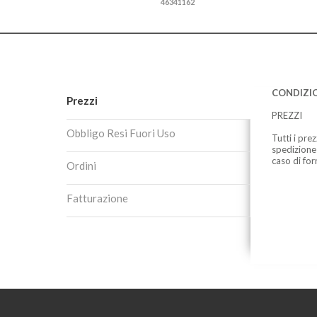
46341162
CONDIZIO
Prezzi
PREZZI
Obbligo Resi Fuori Uso
Tutti i pre
spedizione
caso di for
Ordini
Fatturazione