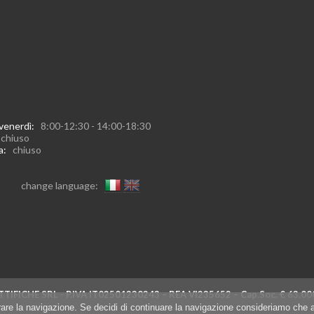
 venerdì:
8:00-12:30 - 14:00-18:30
:
chiuso
ca:
chiuso
change language:
TIFICHE SRL - P.IVA IT02501230243 – REA VI235652 – Cap.Soc. € 63
iorare la navigazione. Se decidi di continuare la navigazione consideriamo che a