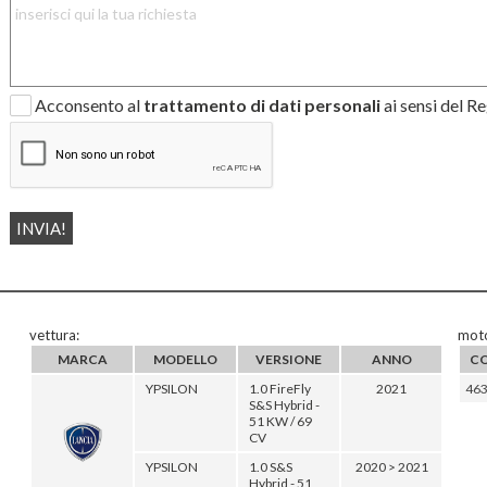
Acconsento al
trattamento di dati personali
ai sensi del 
vettura:
moto
MARCA
MODELLO
VERSIONE
ANNO
CO
YPSILON
1.0 FireFly
2021
46
S&S Hybrid -
51 KW / 69
CV
YPSILON
1.0 S&S
2020 > 2021
Hybrid - 51