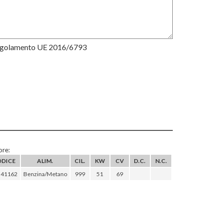
Regolamento UE 2016/6793
re:
DICE
ALIM.
CIL.
KW
CV
D.C.
N.C.
341162
Benzina/Metano
999
51
69