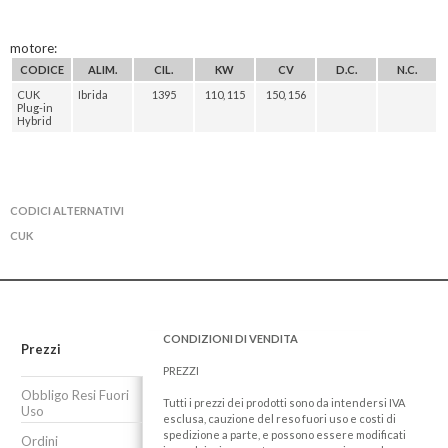
motore:
CODICE
ALIM.
CIL.
KW
CV
D.C.
N.C.
CUK
Ibrida
1395
110, 115
150, 156
Plug-in
Hybrid
CODICI ALTERNATIVI
CUK
CONDIZIONI DI VENDITA
Prezzi
PREZZI
Obbligo Resi Fuori
Tutti i prezzi dei prodotti sono da intendersi IVA
Uso
esclusa, cauzione del reso fuori uso e costi di
spedizione a parte, e possono essere modificati
Ordini