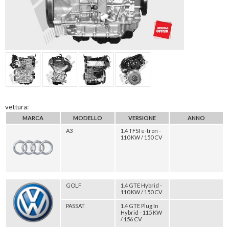
vettura:
MARCA
MODELLO
VERSIONE
ANNO
A3
1.4 TFSI e-tron -
110 KW / 150 CV
GOLF
1.4 GTE Hybrid -
110 KW / 150 CV
PASSAT
1.4 GTE Plug In
Hybrid - 115 KW
/ 156 CV