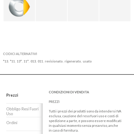
CODICI ALTERNATIVI
*13
*11
13*
11*
013
011
revisionato
rigenerato
usato
,
,
,
,
,
,
,
,
CONDIZIONI DI VENDITA
Prezzi
PREZZI
Obbligo Resi Fuori
Tutti i prezzi dei prodotti sono da intendersi IVA
Uso
esclusa, cauzione del reso fuori uso e costi di
spedizione a parte, e possono essere modificati
Ordini
in qualsiasi momento senza preavviso, anche
in caso di fornitura.