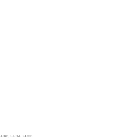
CDAB
CDHA
CDHB
,
,