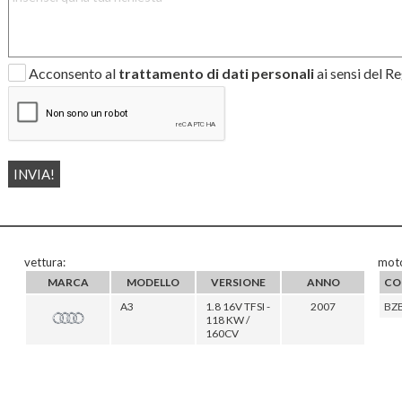
Acconsento al
trattamento di dati personali
ai sensi del 
vettura:
moto
MARCA
MODELLO
VERSIONE
ANNO
CO
A3
1.8 16V TFSI -
2007
BZ
118 KW /
160CV