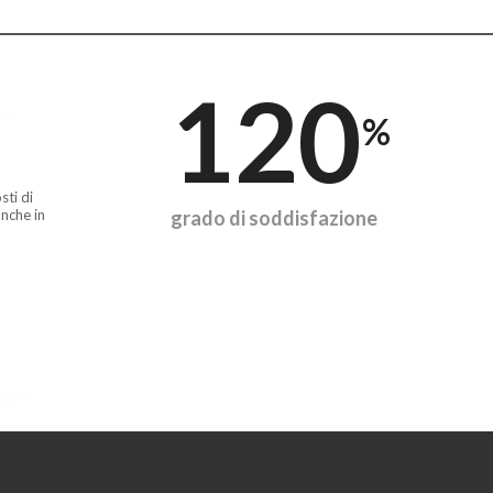
120
%
sti di
nche in
grado di soddisfazione