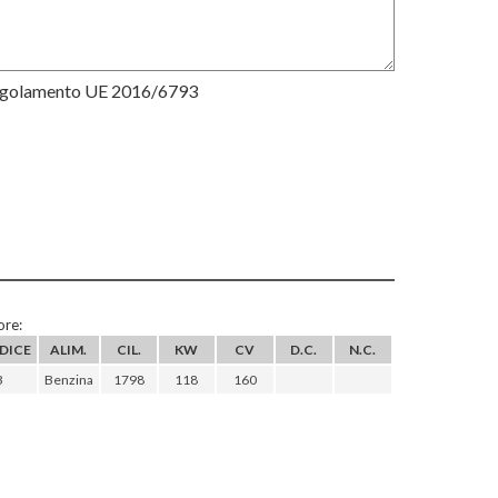
Regolamento UE 2016/6793
re:
DICE
ALIM.
CIL.
KW
CV
D.C.
N.C.
B
Benzina
1798
118
160