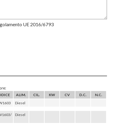
Regolamento UE 2016/6793
re:
ODICE
ALIM.
CIL.
KW
CV
D.C.
N.C.
W1603
Diesel
W1603/
Diesel