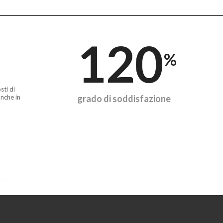
120
%
sti di
nche in
grado di soddisfazione