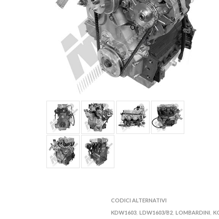
CODICI ALTERNATIVI
KDW1603
LDW1603/B2
LOMBARDINI
K
,
,
,