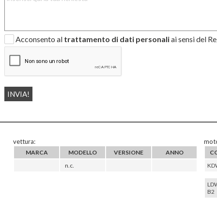
Acconsento al
trattamento di dati personali
ai sensi del 
vettura:
moto
MARCA
MODELLO
VERSIONE
ANNO
C
n.c.
KD
LD
B2