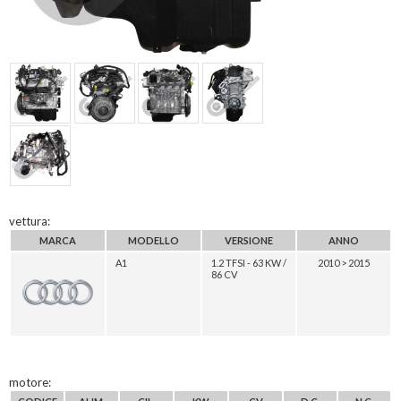
vettura:
MARCA
MODELLO
VERSIONE
ANNO
A1
1.2 TFSI - 63 KW /
2010 > 2015
86 CV
motore: