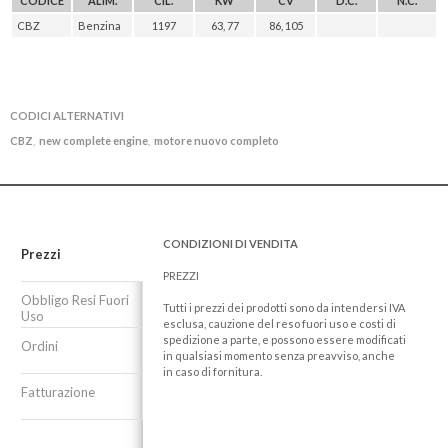
CODICE
ALIM.
CIL.
KW
CV
D.C.
N.C.
CBZ
Benzina
1197
63, 77
86, 105
CODICI ALTERNATIVI
CBZ
new complete engine
motore nuovo completo
,
,
CONDIZIONI DI VENDITA
Prezzi
PREZZI
Obbligo Resi Fuori
Tutti i prezzi dei prodotti sono da intendersi IVA
Uso
esclusa, cauzione del reso fuori uso e costi di
spedizione a parte, e possono essere modificati
Ordini
in qualsiasi momento senza preavviso, anche
in caso di fornitura.
Fatturazione