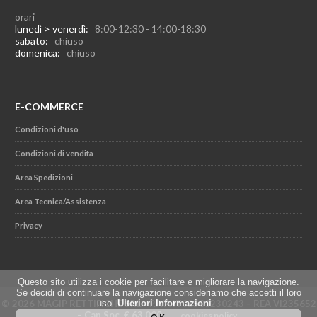
orari
lunedì > venerdì:
8:00-12:30 - 14:00-18:30
sabato:
chiuso
domenica:
chiuso
E-COMMERCE
Condizioni d'uso
Condizioni di vendita
Area Spedizioni
Area Tecnica/Assistenza
Privacy
Questo sito utilizza i cookie per facilitare e migliorare la navigazione.
Se decidi di continuare la navigazione consideriamo che accetti il loro
© 2026 MAGIP RETTIFICHE SRL - P.IVA IT02501230243 – REA VI235652
uso.
Ulteriori Informazioni
.
– Cap.Soc. € 63.000
cookies policy