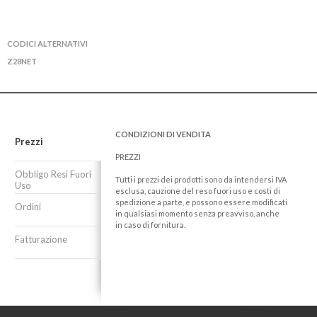
CODICI ALTERNATIVI
Z28NET
CONDIZIONI DI VENDITA
Prezzi
PREZZI
Obbligo Resi Fuori
Tutti i prezzi dei prodotti sono da intendersi IVA
Uso
esclusa, cauzione del reso fuori uso e costi di
spedizione a parte, e possono essere modificati
Ordini
in qualsiasi momento senza preavviso, anche
in caso di fornitura.
Fatturazione