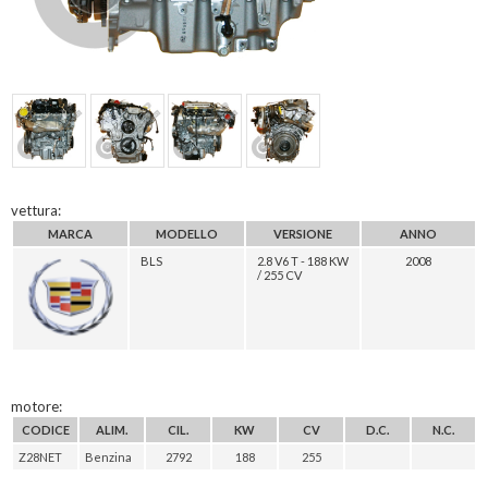
vettura:
MARCA
MODELLO
VERSIONE
ANNO
BLS
2.8 V6 T - 188 KW
2008
/ 255 CV
motore:
CODICE
ALIM.
CIL.
KW
CV
D.C.
N.C.
Z28NET
Benzina
2792
188
255