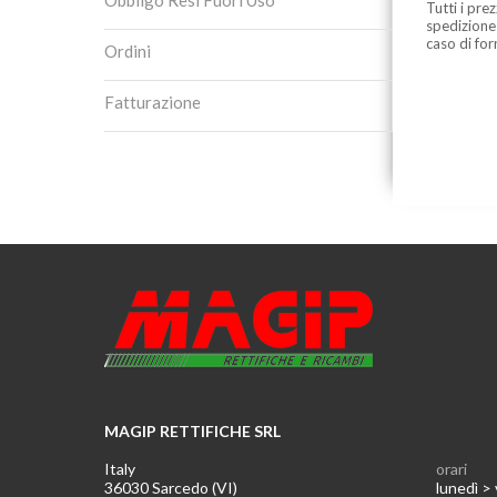
Obbligo Resi Fuori Uso
Tutti i pre
spedizione
caso di for
Ordini
Fatturazione
MAGIP RETTIFICHE SRL
Italy
orari
36030 Sarcedo (VI)
lunedì >