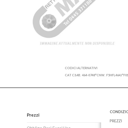
CODICI ALTERNATIVI
CAT C3.4B
464-0748*CNW
F5HFL464J*F0
,
,
CONDIZIO
Prezzi
PREZZI