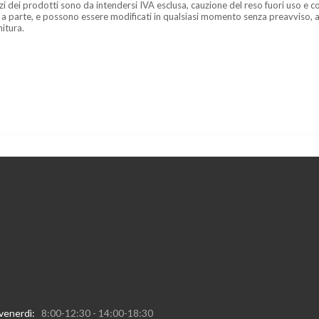
zzi dei prodotti sono da intendersi IVA esclusa, cauzione del reso fuori uso e co
 a parte, e possono essere modificati in qualsiasi momento senza preavviso, a
nitura.
 venerdì:
8:00-12:30 - 14:00-18:30