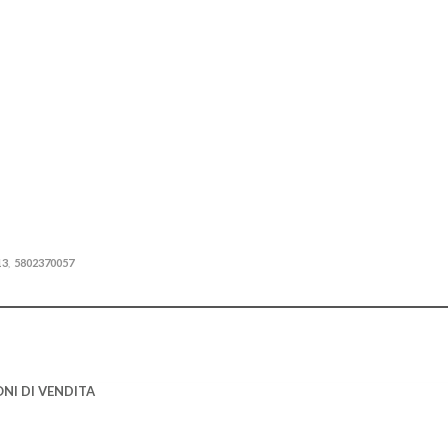
13
5802370057
,
NI DI VENDITA