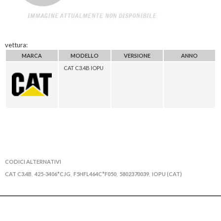
vettura:
MARCA
MODELLO
VERSIONE
ANNO
CAT C3.4B IOPU
CODICI ALTERNATIVI
CAT C3.4B
425-3406*CJG
F5HFL464C*F050
5802370039
IOPU (CAT)
,
,
,
,