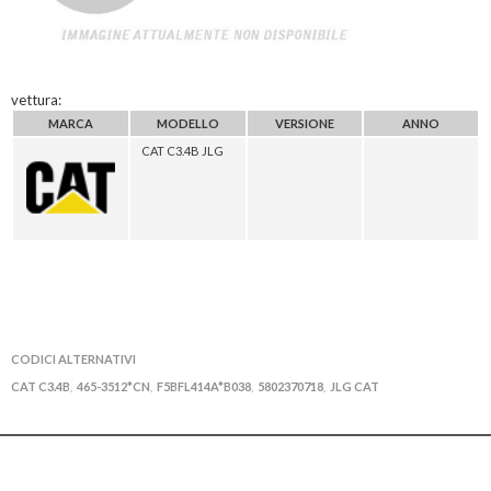
vettura:
MARCA
MODELLO
VERSIONE
ANNO
CAT C3.4B JLG
CODICI ALTERNATIVI
CAT C3.4B
465-3512*CN
F5BFL414A*B038
5802370718
JLG CAT
,
,
,
,