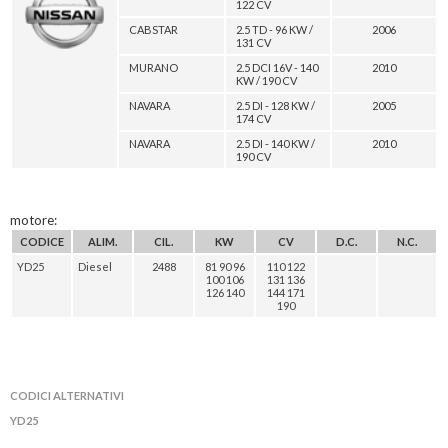
122 CV
CABSTAR
2.5 TD - 96 KW /
2006
131 CV
MURANO
2.5 DCI 16V - 140
2010
KW / 190 CV
NAVARA
2.5 DI - 128 KW /
2005
174 CV
NAVARA
2.5 DI - 140 KW /
2010
190 CV
motore:
CODICE
ALIM.
CIL.
KW
CV
D.C.
N.C.
YD25
Diesel
2488
81 90 96
110 122
100 106
131 136
126 140
144 171
190
CODICI ALTERNATIVI
YD25