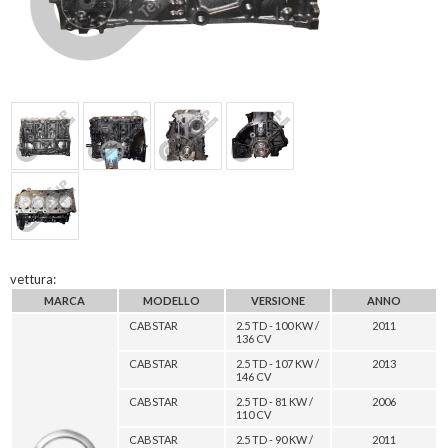
vettura:
MARCA
MODELLO
VERSIONE
ANNO
CABSTAR
2.5 TD - 100 KW /
2011
136 CV
CABSTAR
2.5 TD - 107 KW /
2013
146 CV
CABSTAR
2.5 TD - 81 KW /
2006
110 CV
CABSTAR
2.5 TD - 90 KW /
2011