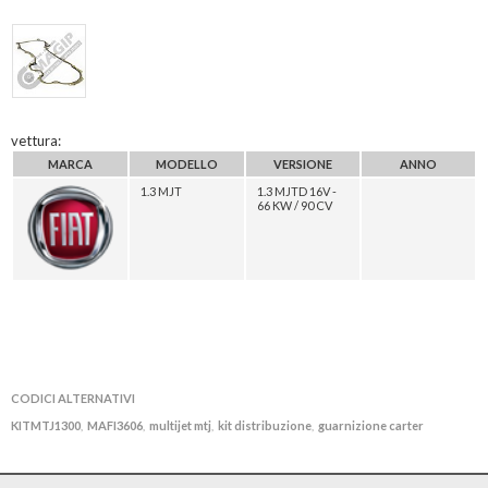
vettura:
MARCA
MODELLO
VERSIONE
ANNO
1.3 MJT
1.3 MJTD 16V -
66 KW / 90 CV
CODICI ALTERNATIVI
KITMTJ1300
MAFI3606
multijet mtj
kit distribuzione
guarnizione carter
,
,
,
,