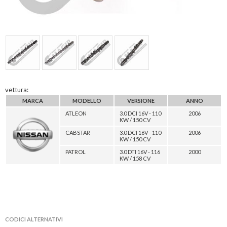
vettura:
MARCA
MODELLO
VERSIONE
ANNO
ATLEON
3.0 DCI 16V - 110
2006
KW / 150 CV
CABSTAR
3.0 DCI 16V - 110
2006
KW / 150 CV
PATROL
3.0 DTI 16V - 116
2000
KW / 158 CV
CODICI ALTERNATIVI