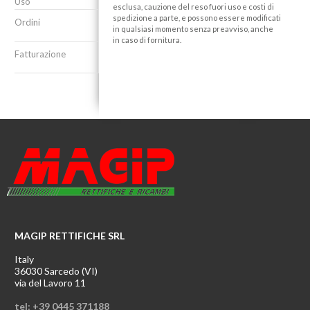
Uso
esclusa, cauzione del reso fuori uso e costi di
spedizione a parte, e possono essere modificati
Ordini
in qualsiasi momento senza preavviso, anche
in caso di fornitura.
Fatturazione
MAGIP RETTIFICHE SRL
Italy
36030 Sarcedo (VI)
via del Lavoro 11
tel: +39 0445 371188