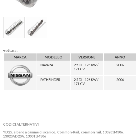
vettura:
MARCA
MODELLO
VERSIONE
ANNO
NAVARA
2.5 DI - 126 KW /
2006
171 CV
PATHFINDER
2.5 DI - 126 KW /
2006
171 CV
CODICI ALTERNATIVI
YD25
albero a camme di scarico
Common-Rail
common rail
130205M306
,
,
,
,
,
13020AD20A
130015M306
,