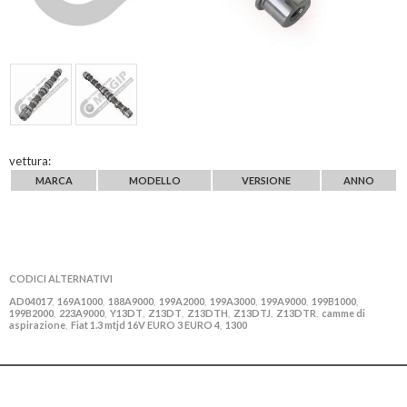
vettura:
MARCA
MODELLO
VERSIONE
ANNO
CODICI ALTERNATIVI
AD04017
169A1000
188A9000
199A2000
199A3000
199A9000
199B1000
,
,
,
,
,
,
,
199B2000
223A9000
Y13DT
Z13DT
Z13DTH
Z13DTJ
Z13DTR
camme di
,
,
,
,
,
,
,
aspirazione
Fiat 1.3 mtjd 16V EURO 3 EURO 4
1300
,
,