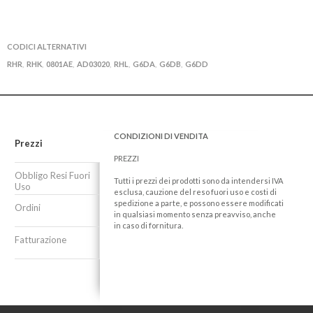
CODICI ALTERNATIVI
RHR
RHK
0801AE
AD03020
RHL
G6DA
G6DB
G6DD
,
,
,
,
,
,
,
CONDIZIONI DI VENDITA
Prezzi
PREZZI
Obbligo Resi Fuori
Tutti i prezzi dei prodotti sono da intendersi IVA
Uso
esclusa, cauzione del reso fuori uso e costi di
spedizione a parte, e possono essere modificati
Ordini
in qualsiasi momento senza preavviso, anche
in caso di fornitura.
Fatturazione