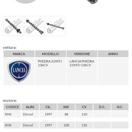
vettura:
MARCA
MODELLO
VERSIONE
ANNO
PHEDRA 2.0 MTJ
LANCIA PHEDRA
136CV
2.0 MTJ 136CV
motore:
CODICE
ALIM.
CIL.
KW
CV
D.C.
N.C.
RHK
Diesel
1997
88
120
RHR
Diesel
1997
100
136