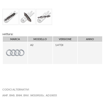
vettura:
MARCA
MODELLO
VERSIONE
ANNO
A2
1.4 TDI
CODICI ALTERNATIVI
AMF
BMS
BNM
BNV
045109101c
AD10055
,
,
,
,
,