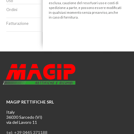
Uso
esclusa, cauzione del reso fuori uso e costi di
spedizione a parte, e possono essere modificati
Ordini
in qualsiasi momento senza preavviso, anche
in caso di fornitura.
Fatturazione
MAGIP RETTIFICHE SRL
Italy
36030 Sarcedo (VI)
via del Lavoro 11
tel: +39 0445 371188