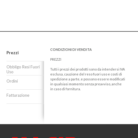
CONDIZIONI DI VENDITA
Prezzi
PREZZI
Obbligo Resi Fuori
Tutti i prezzi dei prodotti sono da intendersi IVA
Uso
esclusa, cauzione del reso fuori uso e costi di
spedizione a parte, e possono essere modificati
Ordini
in qualsiasi momento senza preavviso, anche
in caso di fornitura.
Fatturazione