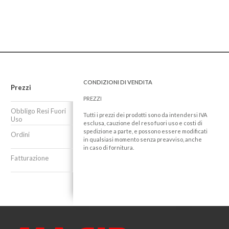
CONDIZIONI DI VENDITA
Prezzi
PREZZI
Obbligo Resi Fuori
Tutti i prezzi dei prodotti sono da intendersi IVA
Uso
esclusa, cauzione del reso fuori uso e costi di
spedizione a parte, e possono essere modificati
Ordini
in qualsiasi momento senza preavviso, anche
in caso di fornitura.
Fatturazione