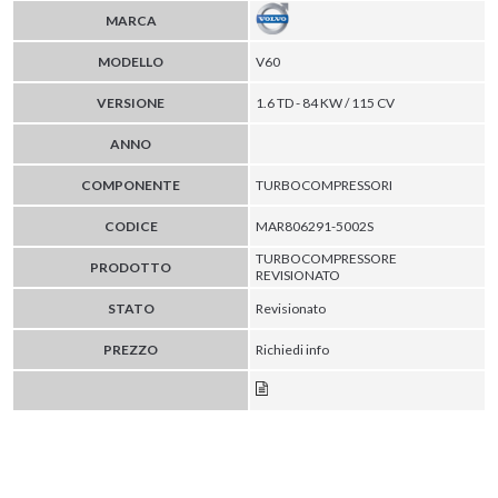
MARCA
MODELLO
V60
VERSIONE
1.6 TD - 84 KW / 115 CV
ANNO
COMPONENTE
TURBOCOMPRESSORI
CODICE
MAR806291-5002S
TURBOCOMPRESSORE
PRODOTTO
REVISIONATO
STATO
Revisionato
PREZZO
Richiedi info