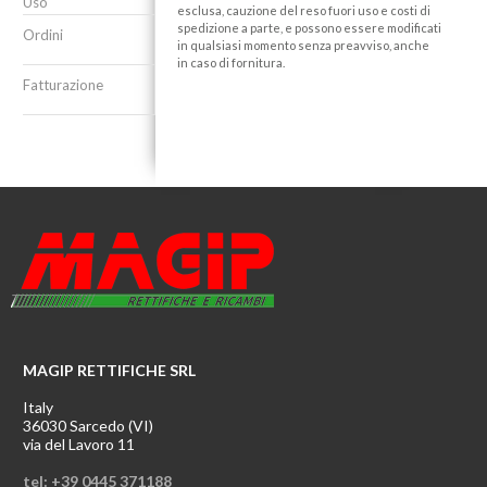
Uso
esclusa, cauzione del reso fuori uso e costi di
spedizione a parte, e possono essere modificati
Ordini
in qualsiasi momento senza preavviso, anche
in caso di fornitura.
Fatturazione
MAGIP RETTIFICHE SRL
Italy
36030 Sarcedo (VI)
via del Lavoro 11
tel: +39 0445 371188