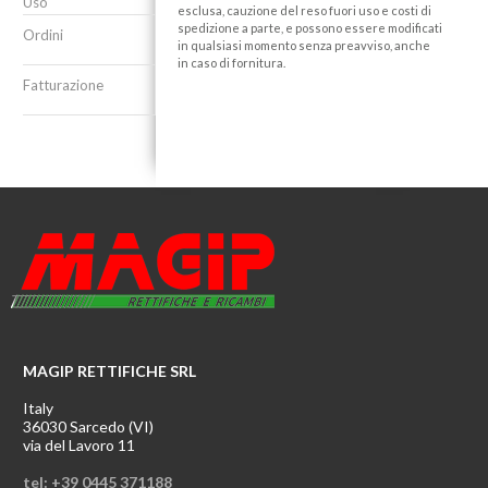
Uso
esclusa, cauzione del reso fuori uso e costi di
spedizione a parte, e possono essere modificati
Ordini
in qualsiasi momento senza preavviso, anche
in caso di fornitura.
Fatturazione
MAGIP RETTIFICHE SRL
Italy
36030 Sarcedo (VI)
via del Lavoro 11
tel: +39 0445 371188