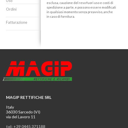
Uso
esclusa, cauzione del reso fuori uso e costi di
spedizione a parte, e possono essere modificati
Ordini
in qualsiasi momento senza preavviso, anche
in caso di fornitura.
Fatturazione
MAGIP RETTIFICHE SRL
Italy
36030 Sarcedo (VI)
via del Lavoro 11
tel: +39 0445 371188