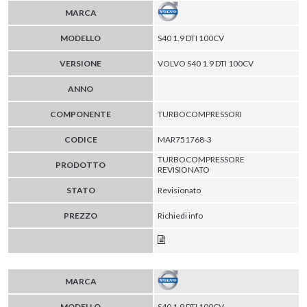
MARCA
MODELLO
S40 1.9 DTI 100CV
VERSIONE
VOLVO S40 1.9 DTI 100CV
ANNO
COMPONENTE
TURBOCOMPRESSORI
CODICE
MAR751768-3
TURBOCOMPRESSORE
PRODOTTO
REVISIONATO
STATO
Revisionato
PREZZO
Richiedi info
MARCA
MODELLO
S40 1.9 DTI 100CV