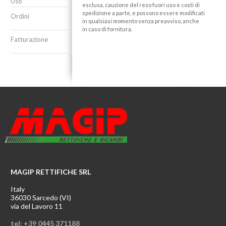
Uso
esclusa, cauzione del reso fuori uso e costi di
spedizione a parte, e possono essere modificati
Ordini
in qualsiasi momento senza preavviso, anche
in caso di fornitura.
Fatturazione
MAGIP RETTIFICHE SRL
Italy
36030 Sarcedo (VI)
via del Lavoro 11
tel: +39 0445 371188