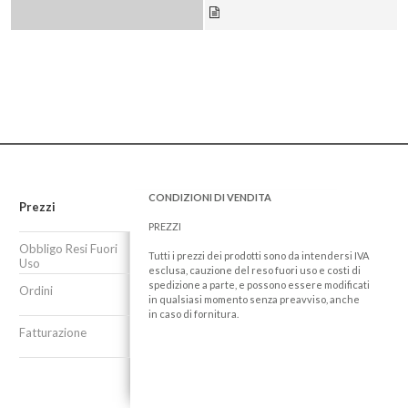
CONDIZIONI DI VENDITA
Prezzi
PREZZI
Obbligo Resi Fuori
Tutti i prezzi dei prodotti sono da intendersi IVA
Uso
esclusa, cauzione del reso fuori uso e costi di
spedizione a parte, e possono essere modificati
Ordini
in qualsiasi momento senza preavviso, anche
in caso di fornitura.
Fatturazione