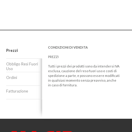
CONDIZIONI DI VENDITA
Prezzi
PREZZI
Obbligo Resi Fuori
Tutti i prezzi dei prodotti sono da intendersi IVA
Uso
esclusa, cauzione del reso fuori uso e costi di
spedizione a parte, e possono essere modificati
Ordini
in qualsiasi momento senza preavviso, anche
in caso di fornitura.
Fatturazione