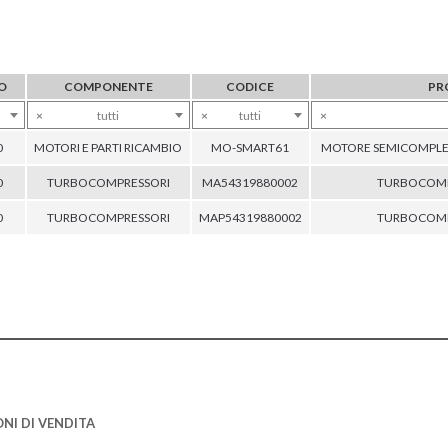
O
COMPONENTE
CODICE
PR
×
tutti
×
tutti
×
0
MOTORI E PARTI RICAMBIO
MO-SMART61
MOTORE SEMICOMPLET
0
TURBOCOMPRESSORI
MA54319880002
TURBOCOM
0
TURBOCOMPRESSORI
MAP54319880002
TURBOCOM
NI DI VENDITA