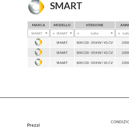
SMART
MARCA
MODELLO
VERSIONE
ANN
SMART
×
SMART
×
tutte
×
tutti
SMART
800 CDI - 30 KW / 41 CV
200
SMART
800 CDI - 30 KW / 41 CV
200
SMART
800 CDI - 30 KW / 41 CV
200
CONDIZIO
Prezzi