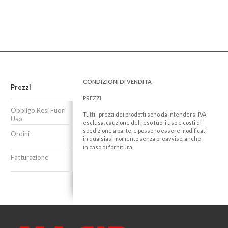
CONDIZIONI DI VENDITA
Prezzi
PREZZI
Obbligo Resi Fuori
Tutti i prezzi dei prodotti sono da intendersi IVA
Uso
esclusa, cauzione del reso fuori uso e costi di
spedizione a parte, e possono essere modificati
Ordini
in qualsiasi momento senza preavviso, anche
in caso di fornitura.
Fatturazione